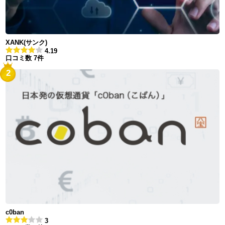
XANK(サンク)
4.19
口コミ数 7件
2
c0ban
3