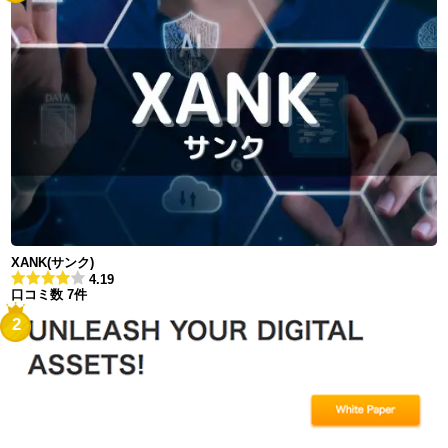
XANK(サンク)
4.19
口コミ数 7件
2