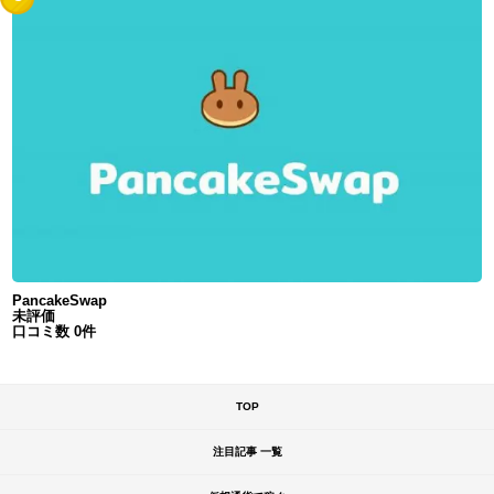
PancakeSwap
未評価
口コミ数 0件
TOP
注目記事 一覧