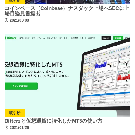
取引所
コインベース（Coinbase）ナスダック上場へSECに上
場目論見書提出
2021/03/08
取引所
Bitterzと仮想通貨に特化したMT5の使い方
2021/01/26