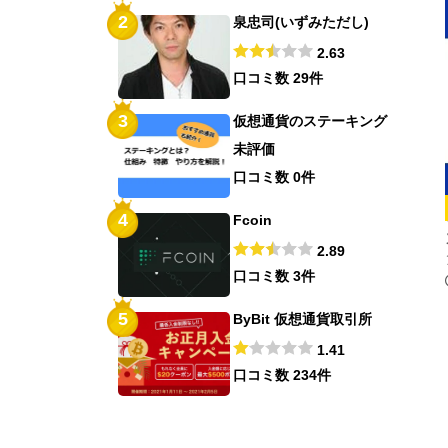
2
泉忠司(いずみただし)
2.63
口コミ数 29件
3
仮想通貨のステーキング
未評価
口コミ数 0件
4
Fcoin
2.89
口コミ数 3件
5
ByBit 仮想通貨取引所
1.41
口コミ数 234件