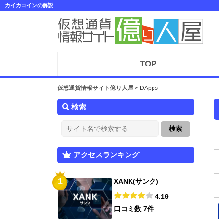
カイカコインの解説
TOP
仮想通貨情報サイト億り人屋
>
DApps
検索
アクセスランキング
1
XANK(サンク)
4.19
口コミ数 7件