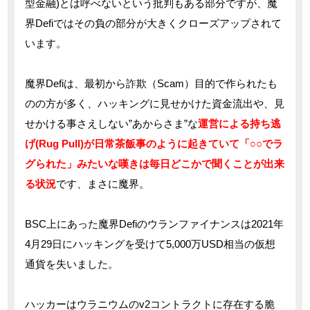
型金融)とは呼べないという批判もある部分ですが、魔
界Defiではその負の部分が大きくクローズアップされて
います。
魔界Defiは、最初から詐欺（Scam）目的で作られたも
のの方が多く、ハッキングに見せかけた資金流出や、見
せかける事さえしない”あからさま”な
運営による持ち逃
げ(Rug Pull)が日常茶飯事のように起きていて「○○でラ
グられた」みたいな嘆きは毎日どこかで聞くことが出来
る状況
です、まさに魔界。
BSC上にあった魔界Defiのウランファイナンスは2021年
4月29日にハッキングを受けて5,000万USD相当の仮想
通貨を失いました。
ハッカーはウラニウムのv2コントラクトに存在する脆