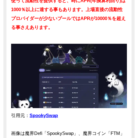
使って流動性を提供すると、時にAPR(年換算利回り)は
1000％以上に達する事もあります。上場直後の流動性
プロバイダーが少ないプールではAPRが10000％を超え
る事さえあります。
引用元：
SpookySwap
画像は魔界Defi「SpookySwap」、魔界コイン「FTM」