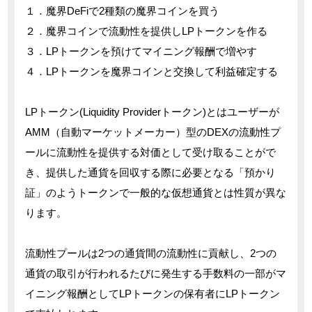
１．魔界DeFiで2種類の魔界コインを買う
２．魔界コインで流動性を提供しLPトークンを作る
３．LPトークンを預けてマイニング報酬で増やす
４．LPトークンを魔界コインと交換して利益確定する
LPトークン(Liquidity Providerトークン)とはユーザーが
AMM（自動マーケットメーカー）型のDEXの流動性プ
ールに流動性を提供する対価として受け取ることがで
き、提供した通貨を回収する際に必要となる「預かり
証」のようトークンで一般的な仮想通貨とは性質が異な
ります。
流動性プールは2つの通貨間の流動性に貢献し、2つの
通貨の取引が行われるたびに発生する手数料の一部がマ
イニング報酬としてLPトークンの保有者にLPトークン