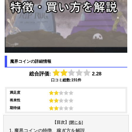
魔界コインの詳細情報
総合評価:
2.28
口コミ総数:191件
満足度
将来性
期待値
【目次】
魔界コインの特徴、稼ぎ方を解説