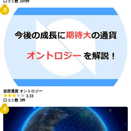
口コミ数 105件
3
仮想通貨 オントロジー
3.33
口コミ数 3件
4