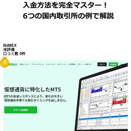
BitMEX
未評価
口コミ数 0件
5