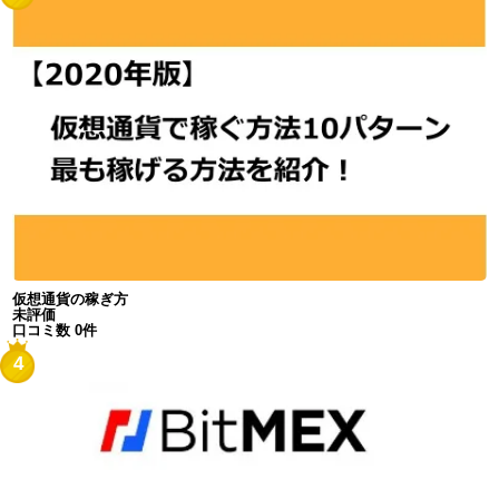
仮想通貨の稼ぎ方
未評価
口コミ数 0件
4