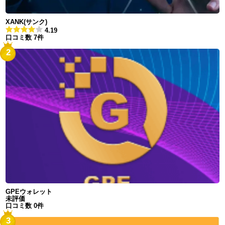
XANK(サンク)
4.19
口コミ数 7件
2
GPEウォレット
未評価
口コミ数 0件
3