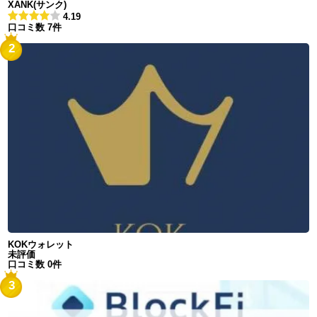
XANK(サンク)
4.19
口コミ数 7件
2
KOKウォレット
未評価
口コミ数 0件
3