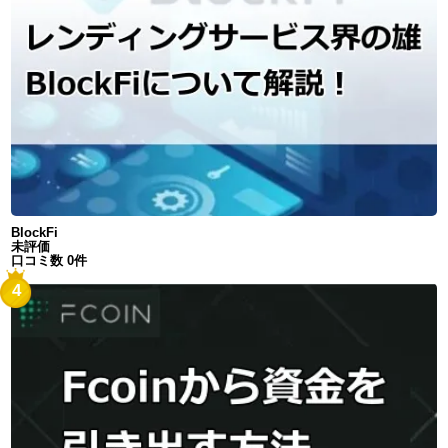
BlockFi
未評価
口コミ数 0件
4