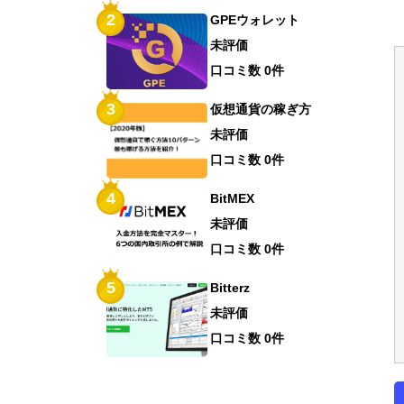
2
GPEウォレット
未評価
口コミ数 0件
3
仮想通貨の稼ぎ方
未評価
口コミ数 0件
4
BitMEX
未評価
口コミ数 0件
5
Bitterz
未評価
口コミ数 0件