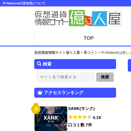
Pi Networkの安全性について
TOP
仮想通貨情報サイト億り人屋
>
草コイン
>
Pi Network
検索
アクセスランキング
1
XANK(サンク)
4.19
口コミ数 7件