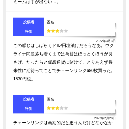
ミームは手が出ない…。
投稿者
匿名
評価
2022年3月3日
この感じはしばらくドル/円塩漬けだろうなあ。ウク
ライナ問題落ち着くまでは為替はほっとくほうが良
さげ。だったらと仮想通貨に賭けて、とりあえず将
来性に期待ってことでチェーンリンク680枚買った。
1530円也。
投稿者
匿名
評価
2022年2月28日
チェーンリンクは画期的だと思うんだけどなかなか