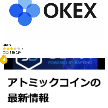
OKEx
3
口コミ数 1件
4