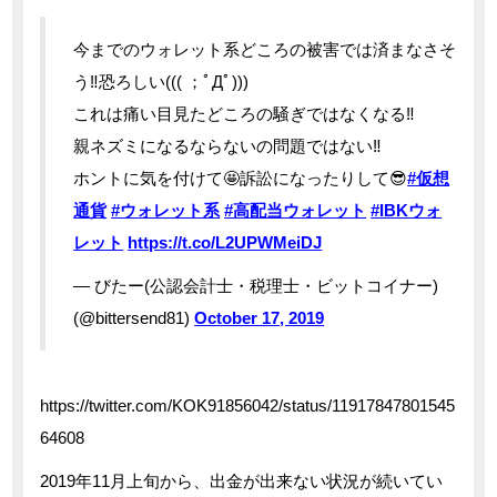
今までのウォレット系どころの被害では済まなさそ
う‼️恐ろしい((( ；ﾟДﾟ)))
これは痛い目見たどころの騒ぎではなくなる‼️
親ネズミになるならないの問題ではない‼️
ホントに気を付けて🤩訴訟になったりして😎
#仮想
通貨
#ウォレット系
#高配当ウォレット
#IBKウォ
レット
https://t.co/L2UPWMeiDJ
— びたー(公認会計士・税理士・ビットコイナー)
(@bittersend81)
October 17, 2019
https://twitter.com/KOK91856042/status/11917847801545
64608
2019年11月上旬から、出金が出来ない状況が続いてい