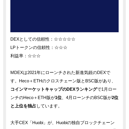
DEXとしての信頼性：☆☆☆☆☆
LPトークンの信頼性：☆☆☆
利益率：☆☆☆
MDEXは2021年にローンチされた新進気鋭のDEXで
す。Heco＋ETHのクロスチェーン版とBSC版があり、
コインマーケットキャップのDEXランキング
で1月ロー
ンチのHeco＋ETH版が
1位
、4月ローンチのBSC版が
2位
と上位を独占
しています。
大手CEX「Huobi」が、Huobiの独自ブロックチェーン